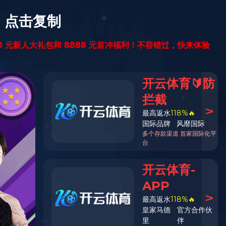
国）智库
党群纪检
公示公告
加入我们
