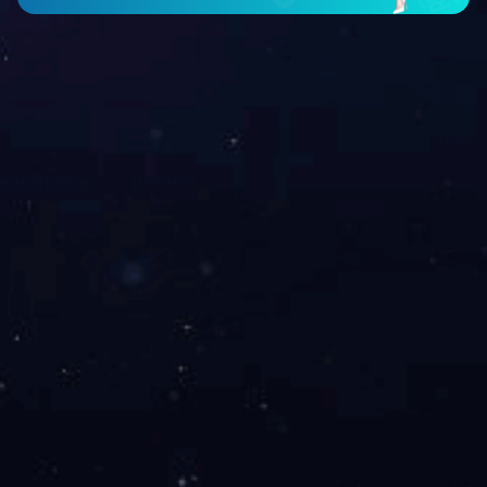
关注我们
友情链接
Copyrights©九游手机入口官网
蜀ICP备14028708号-1
网站建设
:
今网科技
开云体育
|
安博足球_安博体育官方网站
|
开云网页版登录入口
|
安博首页_安博(中国)