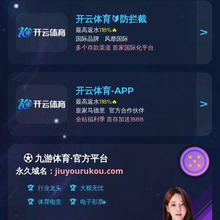
建设管理
通过综合管理，优化项目全过程，
提高项目质量和效益、降低
风险、节约成本。
在项目孵化和设计阶段
运用造价经济分析及施工
管理的技能，
为业主决策提供支撑；在项目报建和建设阶段缩短项
目建设审批时间，协调各参建方和周边关系，为项目依法建设、高
效运转提供技术支撑。