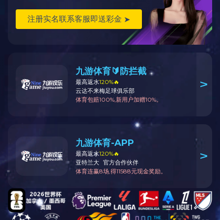
典
型
案
例