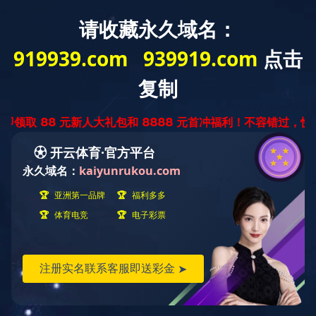

典
型
案
例

当前位置：
典型案例
项目评价
>
双碳咨询
造价咨询
建设管理
项目评价
管理咨询