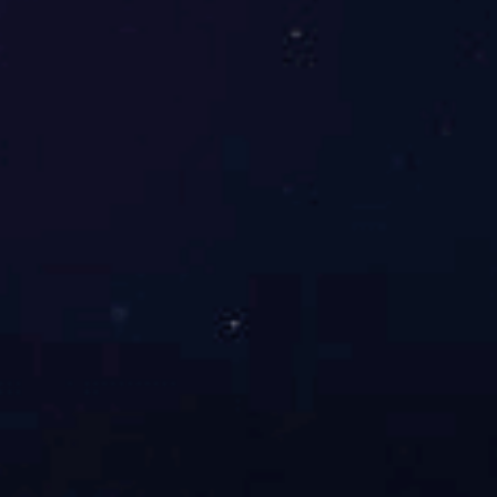
莅临九游（中国）九游（中国）开展交流
规划与政策咨询事业部
项目咨询事业部
028-8679 8200
028-8777 3420
投资咨询事业部
评审事业部
028-8753 0405
028-8777 3422
造价咨询事业部
项目管理事业部
028-8771 3043
028-8779 1990
市场经营与合同管理部
低碳经济研究中心
028-8779 8401
028-8753 0405