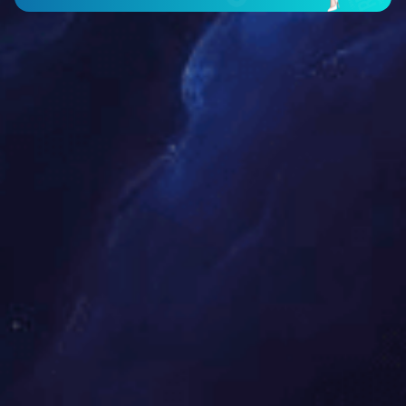
（中国）九游（中国）近年来人员规模持续扩
大，引进了大量优秀人才，正积极探索灵活用
工方式及高层次人才招引模式；当前九游（中
国）正大力推进数据底座和场景资源库建设，
希望双方在数据资源方面开展深度合作，推动
行业融合发展。郑元超重点了解了九游（中
国）九游（中国）在市场经营、智库研究、转
型发展等方面
的做法，期待未来双方在人才智
库建设、新兴业务上加强合作。
此次调研交流，双方结合各自业务优势深
入交流，明确了合作发力点，凝聚了合作共
识，为开拓更广阔的合作空间、携手实现共同