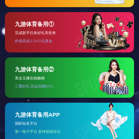
情接待表示感谢，并介绍了成都人才发展集团
基本发展情况。他表示，集团业务涵盖人才招
引服务、人才测评、人才培训等核心领域，同
时在人才链产业链分析、未来产业、新质生产
力、数字化等前沿方向开展了一系列深入研
究，积累了丰富的实践经验与研究成果。郑元
超提出，双方可围绕智库研究、内控管理咨
询、产业协同等方面加强沟通协作，充分发挥
各自资源优势，实现互补共赢，共同为成都市
人才事业和区域经济高质量发展注入新动力。
在随后的交流环节中，双方参会人员围绕
合作议题展开深入探讨。陈崎虎介绍，九游