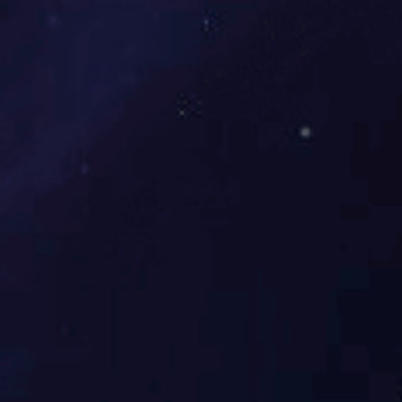
发展奠定了坚实基础。


举
九游（中国）新闻丨四川省建筑业商会勘察设计专委会